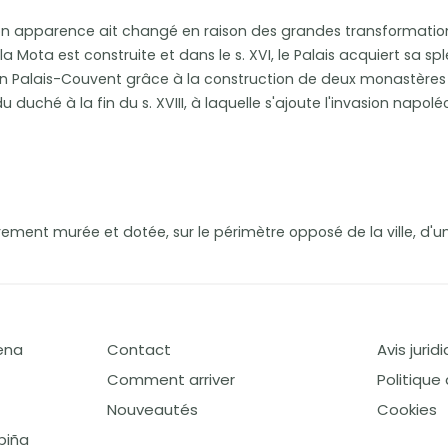
 son apparence ait changé en raison des grandes transformations qu
e la Mota est construite et dans le s. XVI, le Palais acquiert sa
rmé en Palais-Couvent grâce à la construction de deux monastère
hé à la fin du s. XVIII, à laquelle s'ajoute l'invasion napoléoni
ièrement murée et dotée, sur le périmètre opposé de la ville, d
ena
Contact
Avis jurid
Comment arriver
Politique
Nouveautés
Cookies
piña