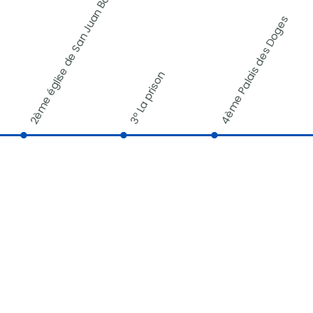
2ème église de San Juan Bautista
4ème Palais des Doges
3º La prison