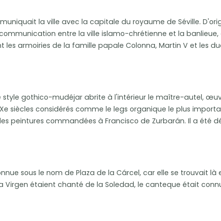
iquait la ville avec la capitale du royaume de Séville. D'origi
al de communication entre la ville islamo-chrétienne et la banli
es armoiries de la famille papale Colonna, Martin V et les ducs
 style gothico-mudéjar abrite à l'intérieur le maître-autel, œuvr
XIXe siècles considérés comme le legs organique le plus importa
s peintures commandées à Francisco de Zurbarán. Il a été décla
onnue sous le nom de Plaza de la Cárcel, car elle se trouvait l
la Virgen étaient chanté de la Soledad, le canteque était conn