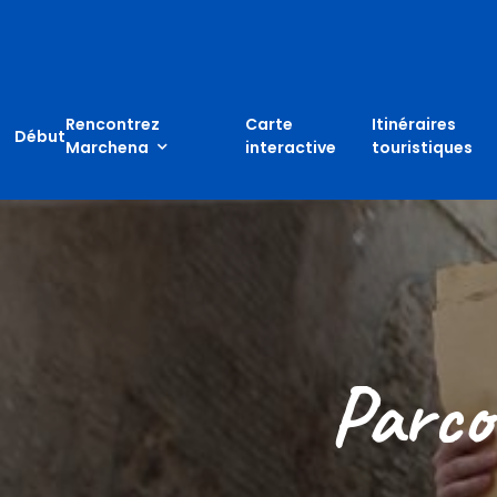
Skip
to
content
Rencontrez
Carte
Itinéraires
Début
Marchena
interactive
touristiques
Parco