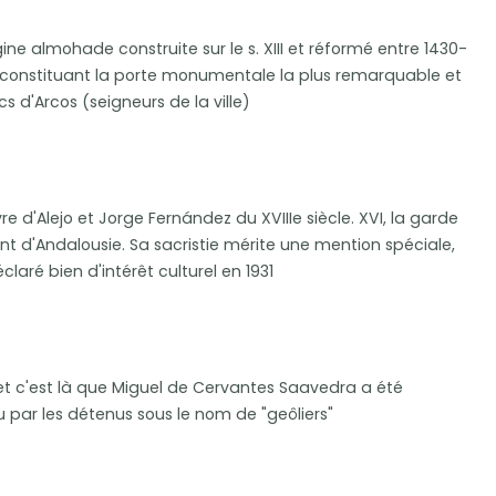
ne almohade construite sur le s. XIII et réformé entre 1430-
eue, constituant la porte monumentale la plus remarquable et
 d'Arcos (seigneurs de la ville)
e d'Alejo et Jorge Fernández du XVIIIe siècle. XVI, la garde
nt d'Andalousie. Sa sacristie mérite une mention spéciale,
ré bien d'intérêt culturel en 1931
à et c'est là que Miguel de Cervantes Saavedra a été
u par les détenus sous le nom de "geôliers"