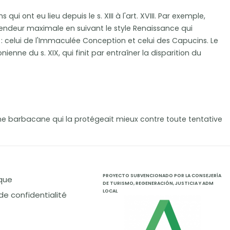
i ont eu lieu depuis le s. XIII à l'art. XVIII. Par exemple,
 splendeur maximale en suivant le style Renaissance qui
s : celui de l'Immaculée Conception et celui des Capucins. Le
enne du s. XIX, qui finit par entraîner la disparition du
'une barbacane qui la protégeait mieux contre toute tentative
PROYECTO SUBVENCIONADO POR LA CONSEJERÍA
ique
DE TURISMO, REGENERACIÓN, JUSTICIA Y ADM
LOCAL
 de confidentialité