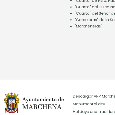
"Cuarta" de Ntro. Pa
"Cuarta" del Dulce 
"Cuarta" del Señor d
"Carceleras" de la S
"Marcheneras"
Descargar APP March
Monumental city
Holidays and tradition