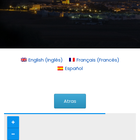
English
(
Inglés
)
Français
(
Francés
)
Español
Atras